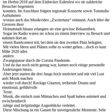
im Herbst 2018 auf dem Einbecker Eulenfest wo sie zahlreiche
Besucher begeistern
konnten. Im Anschluss folgten regionale Konzerte sowie Tonstudio
Aufnahmen
woraus auch das Musikvideo „Zweiertanz“ entstand. Auch über die
Grenzen ihrer
Heimatstadt hinaus erlangten sie eine gewisse Bekanntheit.
Sogar im Radio waren sie schon zu einem Interview zu Besuch und
nahmen dort an
einem Bandcontest teil, bei dem sie den zweiten Platz belegten.
Mit vielen Ideen und Plänen sollte es weiter gehen…doch es kam
Mitte 2020 alles
anders:
Zwangspause durch die Corona Pandemie.
Und da das noch nicht genug war, kamen noch einige personelle
Änderungen hinzu.
Aber jetzt starten die drei Jungs hoch motiviert und mit viel Lust
aufs Musik machen
wieder voll durch! Rockige Gitarren, treibende Drums und
emotional, gefühlvolle
Texte.
Musik, die einfach zum Mitmachen und Spaß haben animiert und
zwischendurch
ruhige und tiefgründige Augenblicke verleitet.
Diese Mischung ist ein Garant für unvergessliche Momente. Seht